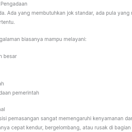
n Pengadaan
eda. Ada yang membutuhkan jok standar, ada pula yang
rtentu.
ngalaman biasanya mampu melayani:
n besar
ah
daan pemerintah
nal
 presisi pemasangan sangat memengaruhi kenyamanan dan
anya cepat kendur, bergelombang, atau rusak di bagia