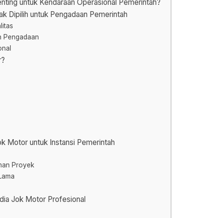
nting untuk Kendaraan Operasional Pemerintah?
ak Dipilih untuk Pengadaan Pemerintah
litas
an Pengadaan
onal
r?
 Motor untuk Instansi Pemerintah
aman Proyek
 Lama
edia Jok Motor Profesional